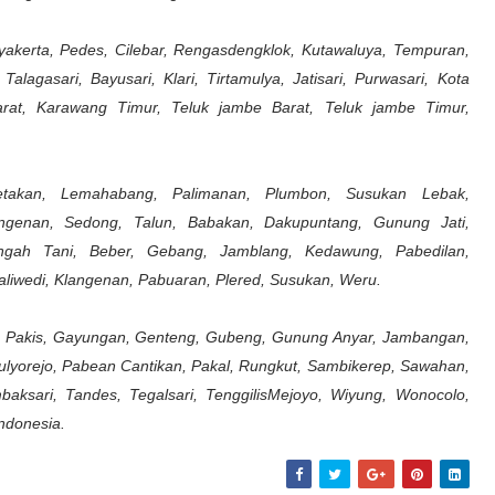
Jayakerta, Pedes, Cilebar, Rengasdengklok, Kutawaluya, Tempuran,
gasari, Bayusari, Klari, Tirtamulya, Jatisari, Purwasari, Kota
rat, Karawang Timur, Teluk jambe Barat, Teluk jambe Timur,
etakan, Lemahabang, Palimanan, Plumbon, Susukan Lebak,
ngenan, Sedong, Talun, Babakan, Dakupuntang, Gunung Jati,
gah Tani, Beber, Gebang, Jamblang, Kedawung, Pabedilan,
aliwedi, Klangenan, Pabuaran, Plered, Susukan, Weru.
 Pakis, Gayungan, Genteng, Gubeng, Gunung Anyar, Jambangan,
ulyorejo, Pabean Cantikan, Pakal, Rungkut, Sambikerep, Sawahan,
aksari, Tandes, Tegalsari, TenggilisMejoyo, Wiyung, Wonocolo,
ndonesia.