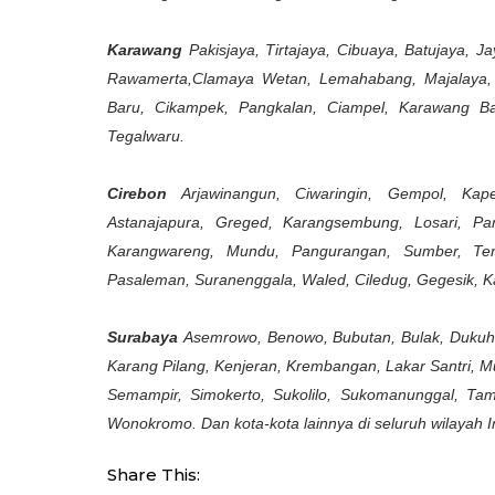
Karawang
Pakisjaya, Tirtajaya, Cibuaya, Batujaya, 
Rawamerta,Clamaya Wetan, Lemahabang, Majalaya, Tala
Baru, Cikampek, Pangkalan, Ciampel, Karawang Ba
Tegalwaru.
Cirebon
Arjawinangun, Ciwaringin, Gempol, Kap
Astanajapura, Greged, Karangsembung, Losari, Pa
Karangwareng, Mundu, Pangurangan, Sumber, Ten
Pasaleman, Suranenggala, Waled, Ciledug, Gegesik, K
Surabaya
Asemrowo, Benowo, Bubutan, Bulak, Dukuh
Karang Pilang, Kenjeran, Krembangan, Lakar Santri, M
Semampir, Simokerto, Sukolilo, Sukomanunggal, Tamb
Wonokromo. Dan kota-kota lainnya di seluruh wilayah I
Share This: