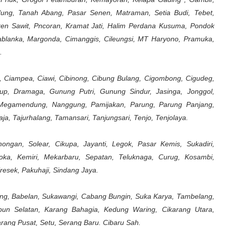
ung, Tanah Abang, Pasar Senen, Matraman, Setia Budi, Tebet,
en Sawit, Pncoran, Kramat Jati, Halim Perdana Kusuma, Pondok
sablanka, Margonda, Cimanggis, Cileungsi, MT Haryono, Pramuka,
.
 Ciampea, Ciawi, Cibinong, Cibung Bulang, Cigombong, Cigudeg,
reup, Dramaga, Gunung Putri, Gunung Sindur, Jasinga, Jonggol,
 Megamendung, Nanggung, Pamijakan, Parung, Parung Panjang,
, Tajurhalang, Tamansari, Tanjungsari, Tenjo, Tenjolaya.
ngan, Solear, Cikupa, Jayanti, Legok, Pasar Kemis, Sukadiri,
oka, Kemiri, Mekarbaru, Sepatan, Teluknaga, Curug, Kosambi,
esek, Pakuhaji, Sindang Jaya.
, Babelan, Sukawangi, Cabang Bungin, Suka Karya, Tambelang,
bun Selatan, Karang Bahagia, Kedung Waring, Cikarang Utara,
arang Pusat, Setu, Serang Baru. Cibaru Sah.