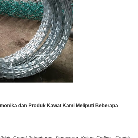
monika dan Produk Kawat Kami Meliputi Beberapa
Priuk, Grogol Petamburan, Kemayoran, Kelapa Gading , Gambir,