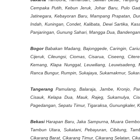
Cempaka Putih, Kebun Jeruk, Johar Baru, Pulo Gad
Jatinegara, Kebayoran Baru, Mampang Prapatan, Dur
Indah, Kuningan, Condet, Kalibata, Dewi Sartika, Ka
Panjaringan, Gunung Sahari, Mangga Dua, Bandengan
Bogor
Babakan Madang, Bajonggede, Caringin, Cariu,
Cijeruk, Cileungsi, Ciomas, Cisarua, Ciseeng, Cite
Kemang, Klapa Nunggal, Leuwiliang, Leuwisadeng,
Ranca Bungur, Rumpin, Sukajaya, Sukamakmur, Sukaraja
Tangerang
Pamulang, Balaraja, Jambe, Kronjo, Pano
Cisauk, Kelapa Dua, Mauk, Rajeg, Sukamulya, Cis
Pagedangan, Sepatu Timur, Tigaraksa, Gunungkaler, Kr
Bekasi
Harapan Baru, Jaka Sampurna, Muara Gembong
Tambun Utara, Sukatani, Pebayuran, Cibitung, Tam
Cikarang Barat, Cikarang Timur, Cikarang Selatan, Cik