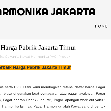
ARMONIKA JAKARTA
HOME
Harga Pabrik Jakarta Timur
ka Galvanis
,
Kawat Harmonika PVC
,
Produk
rbaik Harga Pabrik Jakarta Timur
s serta PVC. Disni kami membagikan refensi daftar harga Pagar
h biasa di gunakan buat pemagaran atau pagar layaknya : Pagar
agar daerah Pabrik / Industri, Pagar lapangan work out yaitu :
gar Harmonika lainnya. Pagar Harmonika ialah Kawat yang di bentuk